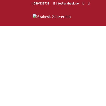
089/333738
info@arabesk.de