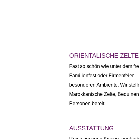
ORIENTALISCHE ZELTE
Fast so schön wie unter dem f
Familienfest oder Firmenfeier 
besonderen Ambiente. Wir stell
Maro
k
kanische
Zelte, Beduinen
Personen
bereit
.
AUSSTATTUNG
Reich verzierte Kissen, unglau